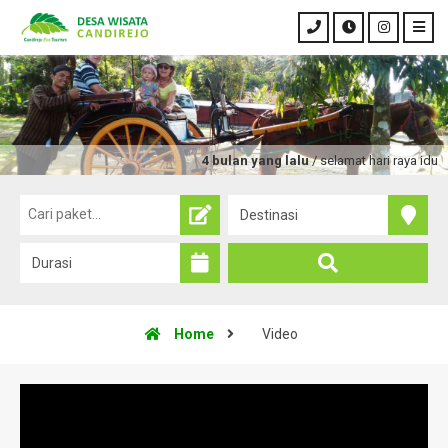
4 bulan yang lalu
/ selamat hari raya idul f
Home
Video