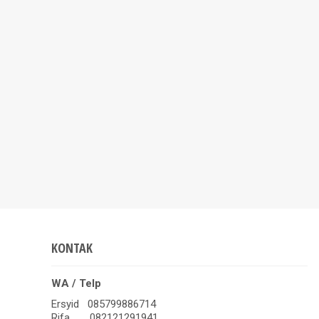
KONTAK
WA / Telp
Ersyid 085799886714
Rifa 082121291941