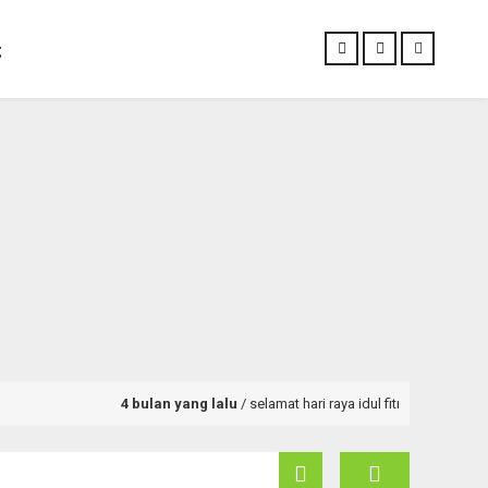
g
4 bulan yang lalu
/ selamat hari raya idul fitri 1447h – mohon maa